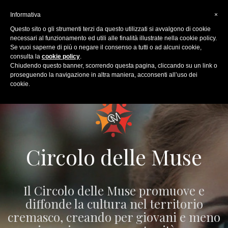
Skip
to
Informativa
×
content
Questo sito o gli strumenti terzi da questo utilizzati si avvalgono di cookie
Facebook
Instagram
Youtube
necessari al funzionamento ed utili alle finalità illustrate nella cookie policy.
Se vuoi saperne di più o negare il consenso a tutti o ad alcuni cookie,
consulta la
cookie policy
.
Chiudendo questo banner, scorrendo questa pagina, cliccando su un link o
proseguendo la navigazione in altra maniera, acconsenti all’uso dei
cookie.
Circolo delle Muse
Il Circolo delle Muse promuove e
diffonde la cultura nel territorio
cremasco, creando per giovani e meno